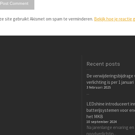
ze site gebruikt Akismet om spam te verminderen.
Bekijk hoe je reacti
Recent posts
De verwijderingsbijdrage
verlichting is per 1 januar
3 februari 2025
...
LEDshine introduceert in
batterijsystemen voor en
het MKB
10 september 2024
Na jarenlange ervaring en
noodverlichtin...