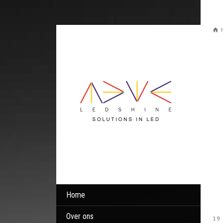
Home
Over ons
19