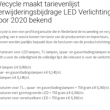
ecycle maakt tarievenlijst
erwijderingsbijdrage LED Verlichtin
oor 2020 bekend
ycle is een non-profitorganisatie die in Nederland de inzameling en rec
ycling van e-waste komen ten laste van de producenten en importeurs, d
ieven worden jaarlijks bepaald door de besturen van de productstichti
tarieven voor LED lampen, TL-lampen, spaar- en gasontladingslampen en 
dt u voor de volledigheid de volledige lijst die relevant is voor de verlich
-lampen á € 0,060/st.
ar- en gasontladingslampen á € 0,140/st.
lampen á € 0,140/st.
aturen voor TL-, spaar- en gasontladingslampen > 750 gram á € 0,360/st.
aturen met geïntegreerde LED > 750 gram á € 0,360/st.
aturen voor verwisselbare LED > 750 gram á € 0,360/st.