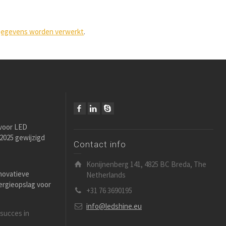
e gegevens worden verwerkt
.
 voor LED
i 2025 gewijzigd
Contact info
Konijnenberg 141, 4825 BC Breda, The
novatieve
Netherlands
ergieopslag voor
+31 76 3690195
info@ledshine.eu
 succes in