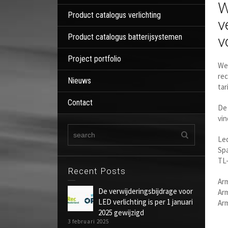
W
Product catalogus verlichting
v
Product catalogus batterijsystemen
v
Project portfolio
Wec
rec
Nieuws
tar
Contact
De 
vin
Led
Spa
TL-
Recent Posts
Arm
De verwijderingsbijdrage voor
Arm
LED verlichting is per 1 januari
Arm
2025 gewijzigd
3 februari 2025