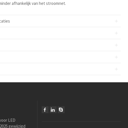
inder afhankelijk van het stroomnet.
caties
 voor LED
i 2025 gewijzigd