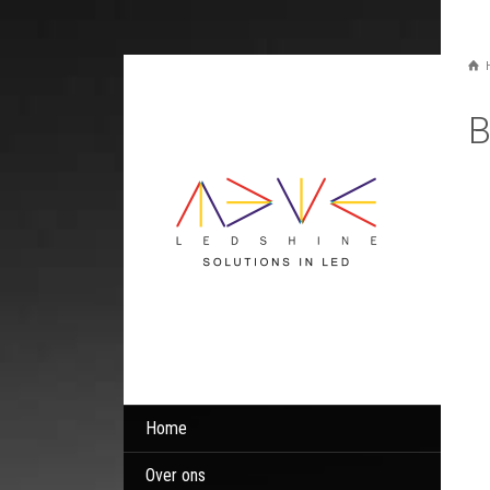
B
Home
Over ons