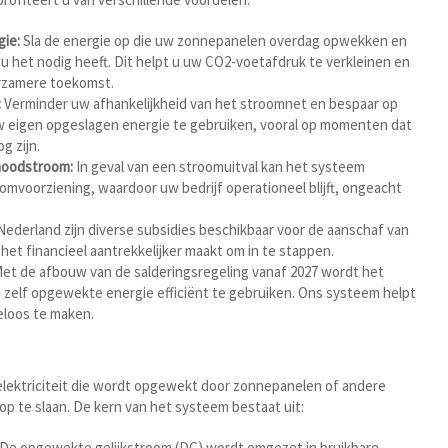
gie:
Sla de energie op die uw zonnepanelen overdag opwekken en
u het nodig heeft. Dit helpt u uw CO2-voetafdruk te verkleinen en
urzamere toekomst.
:
Verminder uw afhankelijkheid van het stroomnet en bespaar op
 eigen opgeslagen energie te gebruiken, vooral op momenten dat
g zijn.
noodstroom:
In geval van een stroomuitval kan het systeem
mvoorziening, waardoor uw bedrijf operationeel blijft, ongeacht
Nederland zijn diverse subsidies beschikbaar voor de aanschaf van
het financieel aantrekkelijker maakt om in te stappen.
et de afbouw van de salderingsregeling vanaf 2027 wordt het
 zelf opgewekte energie efficiënt te gebruiken. Ons systeem helpt
eloos te maken.
lektriciteit die wordt opgewekt door zonnepanelen of andere
p te slaan. De kern van het systeem bestaat uit:
De opgewekte gelijkstroom (DC) wordt omgezet in bruikbare