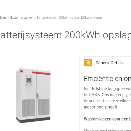
Home
Batterijsystemen
Batterijsysteem 200kWh opslag (100kW omvormer)
atterijsysteem 200kWh opsl
General Details
Efficiëntie en o
Bij LEDshine begrijpen w
het MKB. Ons batterijsys
door u in staat te stelle
meest nodig heeft.
Waarom kiezen voor een b
Met ons batterijsysteem p