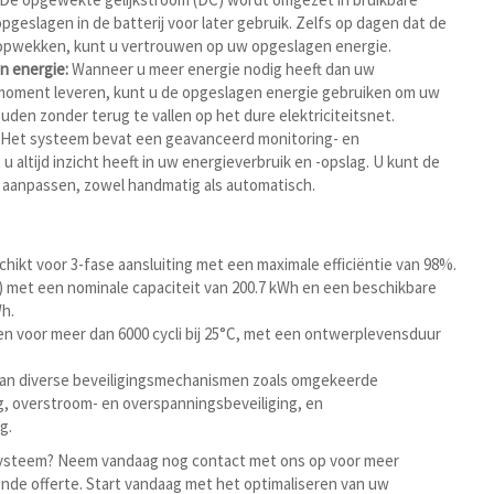
pgeslagen in de batterij voor later gebruik. Zelfs op dagen dat de
opwekken, kunt u vertrouwen op uw opgeslagen energie.
n energie:
Wanneer u meer energie nodig heeft dan uw
moment leveren, kunt u de opgeslagen energie gebruiken om uw
ouden zonder terug te vallen op het dure elektriciteitsnet.
Het systeem bevat een geavanceerd monitoring- en
 altijd inzicht heeft in uw energieverbruik en -opslag. U kunt de
s aanpassen, zowel handmatig als automatisch.
hikt voor 3-fase aansluiting met een maximale efficiëntie van 98%.
 met een nominale capaciteit van 200.7 kWh en een beschikbare
Wh.
 voor meer dan 6000 cycli bij 25°C, met een ontwerplevensduur
an diverse beveiligingsmechanismen zoals omgekeerde
g, overstroom- en overspanningsbeveiliging, en
g.
jsysteem? Neem vandaag nog contact met ons op voor meer
jvende offerte. Start vandaag met het optimaliseren van uw