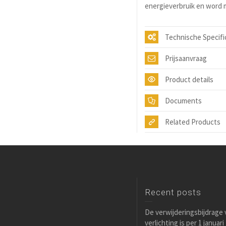
energieverbruik en word m
Technische Specifi
Prijsaanvraag
Product details
Documents
Related Products
Recent posts
De verwijderingsbijdrage
verlichting is per 1 januar