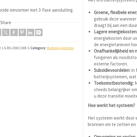
ride omvormer met 3-Fase aansluiting.
Groene, flexibele ener
gebruik deze wanneer 
Share
draagt bij aan een du
Lagere energiekosten
energiekosten door uw
de energietarieven hoo
:
LS-BS-200C100I-S
Category:
Batterijsystemen
Onafhankelijkheid en 
fungeren als noodstroo
externe factoren.
Subsidievoordelen:
In 
batterijsystemen, wat 
Toekomstbestendig:
M
steeds belangrijker om
u deze transitie moeit
Hoe werkt het systeem?
Het systeem werkt door e
bronnen om te zetten en o
Omvorming en opslag: