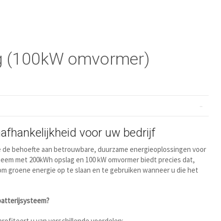
ag (100kW omvormer)
nafhankelijkheid voor uw bedrijf
e de behoefte aan betrouwbare, duurzame energieoplossingen voor
teem met 200kWh opslag en 100 kW omvormer biedt precies dat,
n om groene energie op te slaan en te gebruiken wanneer u die het
atterijsysteem?
rofiteert u van verschillende voordelen: