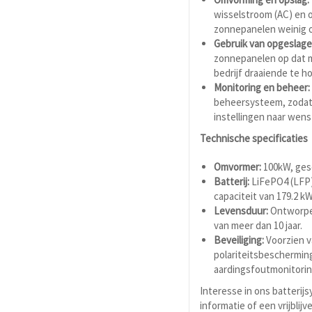
wisselstroom (AC) en o
zonnepanelen weinig 
Gebruik van opgeslage
zonnepanelen op dat 
bedrijf draaiende te h
Monitoring en beheer:
beheersysteem, zodat u
instellingen naar wen
Technische specificaties
Omvormer:
100kW, gesc
Batterij:
LiFePO4 (LFP)
capaciteit van 179.2 k
Levensduur:
Ontworpen
van meer dan 10 jaar.
Beveiliging:
Voorzien v
polariteitsbeschermin
aardingsfoutmonitorin
Interesse in ons batteri
informatie of een vrijbli