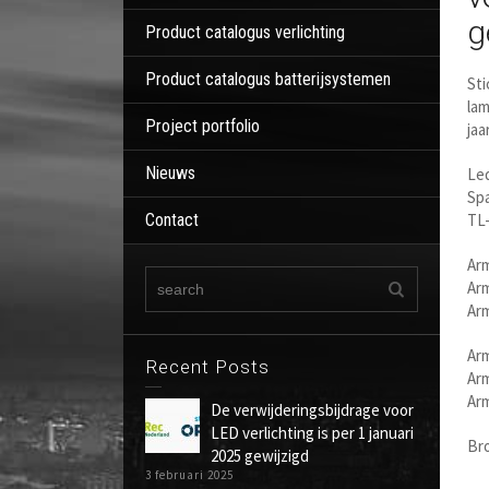
g
Product catalogus verlichting
Product catalogus batterijsystemen
Sti
lam
Project portfolio
jaa
Nieuws
Led
Spa
Contact
TL-
Ar
Ar
Ar
Ar
Recent Posts
Ar
Ar
De verwijderingsbijdrage voor
LED verlichting is per 1 januari
Br
2025 gewijzigd
3 februari 2025