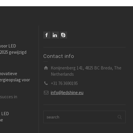
 voor LED
i 2025 gewijzigd
Contact info
Konijnenberg 141, 4825 BC Breda, The
novatieve
Netherlands
ergieopslag voor
+31 76 3690195
info@ledshine.eu
 succes in
e LED
ne