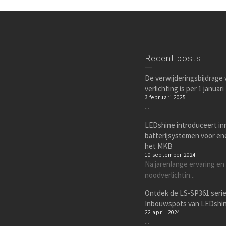
Recent posts
De verwijderingsbijdrage
verlichting is per 1 januar
3 februari 2025
...
LEDshine introduceert in
batterijsystemen voor en
het MKB
10 september 2024
Na jarenlange ervaring en
noodverlichtin...
Ontdek de LS-SP361 seri
Inbouwspots van LEDshi
22 april 2024
...