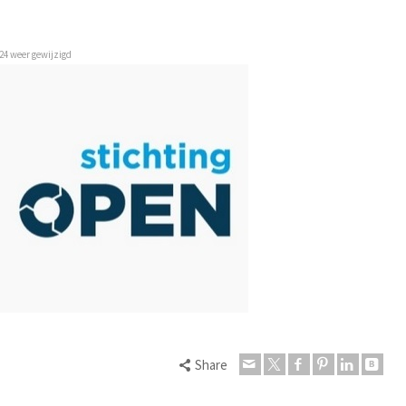
024 weer gewijzigd
Share