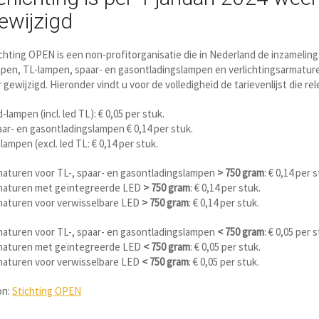
ewijzigd
chting OPEN is een non-profitorganisatie die in Nederland de inzameling
pen, TL-lampen, spaar- en gasontladingslampen en verlichtingsarmaturen 
r gewijzigd. Hieronder vindt u voor de volledigheid de tarievenlijst die re
-lampen (incl. led TL): € 0,05 per stuk.
ar- en gasontladingslampen € 0,14 per stuk.
lampen (excl. led TL: € 0,14 per stuk.
maturen voor TL-, spaar- en gasontladingslampen
> 750 gram
: € 0,14 per 
maturen met geïntegreerde LED
> 750 gram
: € 0,14 per stuk.
maturen voor verwisselbare LED
> 750 gram
: € 0,14 per stuk.
maturen voor TL-, spaar- en gasontladingslampen
< 750 gram
: € 0,05 per 
maturen met geïntegreerde LED
< 750 gram
: € 0,05 per stuk.
maturen voor verwisselbare LED
< 750 gram
: € 0,05 per stuk.
on:
Stichting OPEN