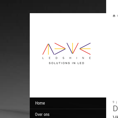
9 
Home
D
Over ons
v