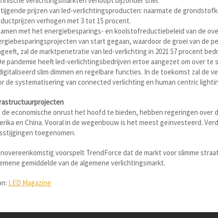
hnische verlichtingsmarkten verloopt bijzonder snel.
Stijgende prijzen van led-verlichtingsproducten: naarmate de grondstofk
ductprijzen verhogen met 3 tot 15 procent.
Samen met het energiebesparings- en koolstofreductiebeleid van de over
rgiebesparingsprojecten van start gegaan, waardoor de groei van de pe
geeft, zal de marktpenetratie van led-verlichting in 2021 57 procent bed
De pandemie heeft led-verlichtingsbedrijven ertoe aangezet om over te
igitaliseerd slim dimmen en regelbare functies. In de toekomst zal de 
r de systematisering van connected verlichting en human centric lighti
rastructuurprojecten
de economische onrust het hoofd te bieden, hebben regeringen over de
rika en China. Vooral in de wegenbouw is het meest geïnvesteerd. Verde
jsstijgingen toegenomen.
novereenkomstig voorspelt TrendForce dat de markt voor slimme straatve
gemene gemiddelde van de algemene verlichtingsmarkt.
on:
LED Magazine