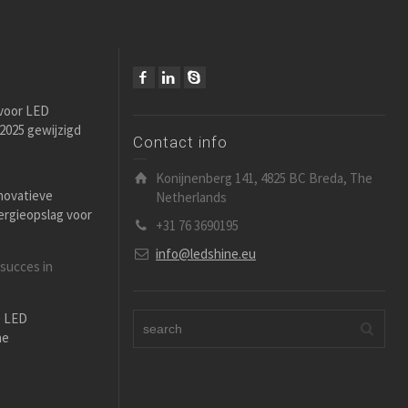
 voor LED
i 2025 gewijzigd
Contact info
Konijnenberg 141, 4825 BC Breda, The
novatieve
Netherlands
ergieopslag voor
+31 76 3690195
info@ledshine.eu
 succes in
e LED
ne