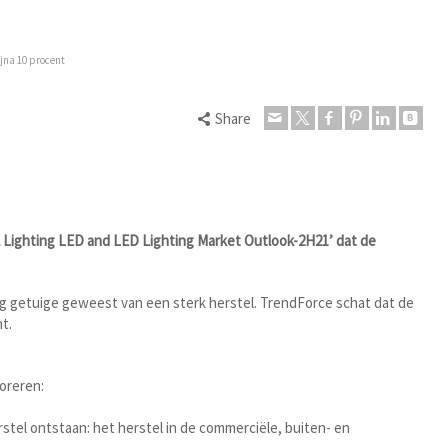
ijna 10 procent
Share
 Lighting LED and LED Lighting Market Outlook-2H21’ dat de
ing getuige geweest van een sterk herstel. TrendForce schat dat de
t.
oreren:
tel ontstaan: het herstel in de commerciële, buiten- en