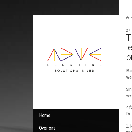
27
T
l
p
Mar
wer
Sin
wer
4 f
De 
Home
1. 
Over ons