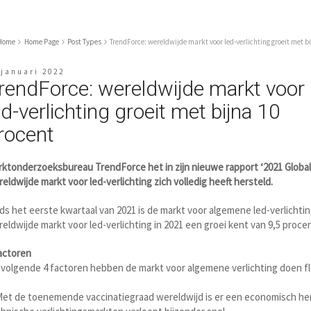
Home
Home Page
Post Types
TrendForce: wereldwijde markt voor led-verlichting groeit met b
 januari 2022
rendForce: wereldwijde markt voor
ed-verlichting groeit met bijna 10
rocent
ktonderzoeksbureau TrendForce het in zijn nieuwe rapport ‘2021 Global
eldwijde markt voor led-verlichting zich volledig heeft hersteld.
ds het eerste kwartaal van 2021 is de markt voor algemene led-verlicht
eldwijde markt voor led-verlichting in 2021 een groei kent van 9,5 procen
actoren
volgende 4 factoren hebben de markt voor algemene verlichting doen fl
Met de toenemende vaccinatiegraad wereldwijd is er een economisch hers