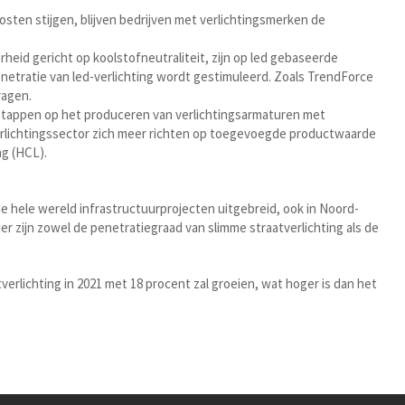
osten stijgen, blijven bedrijven met verlichtingsmerken de
heid gericht op koolstofneutraliteit, zijn op led gebaseerde
netratie van led-verlichting wordt gestimuleerd. Zoals TrendForce
ragen.
 stappen op het produceren van verlichtingsarmaturen met
verlichtingssector zich meer richten op toegevoegde productwaarde
ng (HCL).
 hele wereld infrastructuurprojecten uitgebreid, ook in Noord-
r zijn zowel de penetratiegraad van slimme straatverlichting als de
rlichting in 2021 met 18 procent zal groeien, wat hoger is dan het