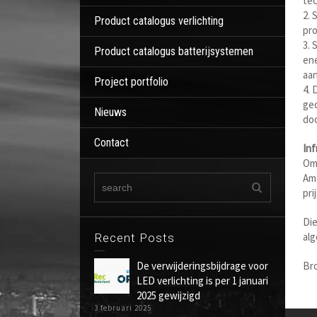
tec
2. 
Product catalogus verlichting
pro
3. 
Product catalogus batterijsystemen
ene
aan
Project portfolio
4. 
ged
Nieuws
doo
Contact
Inf
Om 
Ame
pri
Die
al
Recent Posts
De verwijderingsbijdrage voor
Br
LED verlichting is per 1 januari
2025 gewijzigd
3 februari 2025