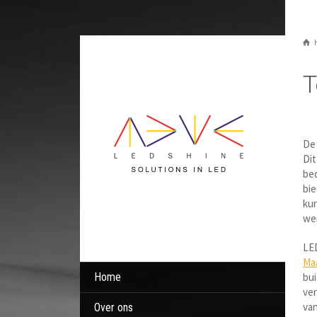
T
De 
Dit
bed
bie
kun
we
LED
Ma
Home
bui
ver
va
Over ons