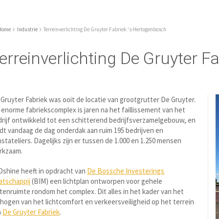
Home
Industrie
Terreinverlichting De Gruyter Fabriek 's-Hertogenbosch
erreinverlichting De Gruyter 
Gruyter Fabriek was ooit de locatie van grootgrutter De Gruyter.
 enorme fabriekscomplex is jaren na het faillissement van het
rijf ontwikkeld tot een schitterend bedrijfsverzamelgebouw, en
dt vandaag de dag onderdak aan ruim 195 bedrijven en
stateliers. Dagelijks zijn er tussen de 1.000 en 1.250 mensen
rkzaam.
shine heeft in opdracht van
De Bossche Investerings
atschappij
(BIM) een lichtplan ontworpen voor gehele
tenruimte rondom het complex. Dit alles in het kader van het
hogen van het lichtcomfort en verkeersveiligheid op het terrein
n
De Gruyter Fabriek
.