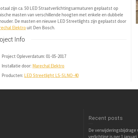
totaal zijn ca. 50 LED Straatverlichtingsarmaturen geplaatst op
nische masten van verschillende hoogten met enkele en dubbele
houder. De masten en nieuwe LED Streetlights zijn geplaatst door
echal Elektro
uit Den Bosch.
oject Info
Project Opleverdatum: 01-05-2017
Installatie door:
Marechal Elektro
Producten:
LED Streetlight LS-SLNO-40
Recent posts
De verwijderingsbijdrage
verlichting is per 1 januar