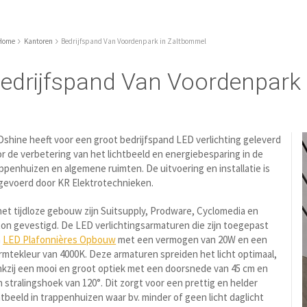
Home
Kantoren
Bedrijfspand Van Voordenpark in Zaltbommel
edrijfspand Van Voordenpark
shine heeft voor een groot bedrijfspand LED verlichting geleverd
r de verbetering van het lichtbeeld en energiebesparing in de
ppenhuizen en algemene ruimten. De uitvoering en installatie is
gevoerd door KR Elektrotechnieken.
het tijdloze gebouw zijn Suitsupply, Prodware, Cyclomedia en
on gevestigd. De LED verlichtingsarmaturen die zijn toegepast
n
LED Plafonnières Opbouw
met een vermogen van 20W en een
mtekleur van 4000K. Deze armaturen spreiden het licht optimaal,
kzij een mooi en groot optiek met een doorsnede van 45 cm en
 stralingshoek van 120°. Dit zorgt voor een prettig en helder
htbeeld in trappenhuizen waar bv. minder of geen licht daglicht