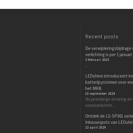
Recent posts
De verwijderingsbijdrage
verlichting is per 1 januar
3 februari 2025
...
LEDshine introduceert in
batterijsystemen voor en
het MKB
10 september 2024
Na jarenlange ervaring en
noodverlichtin...
Ontdek de LS-SP361 seri
Inbouwspots van LEDshi
22 april 2024
...