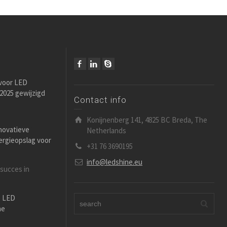
 voor LED
i 2025 gewijzigd
Contact info
Konijnenberg 141, 4825 BC Breda, The
novatieve
Netherlands
ergieopslag voor
+31 76 3690195
info@ledshine.eu
 succes in
e LED
ne