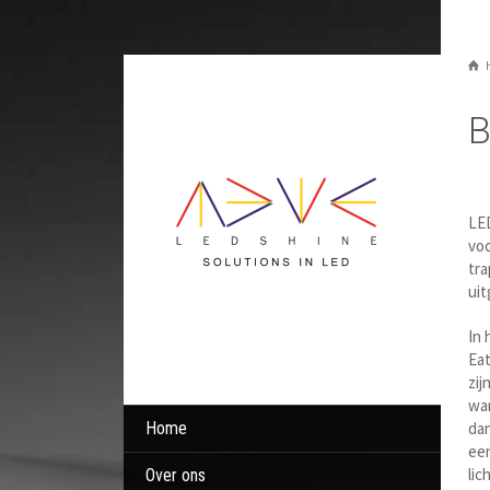
B
LED
voo
tra
uit
In 
Eat
zij
war
Home
dan
een
lic
Over ons