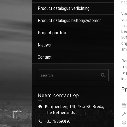
naa
Product catalogus verlichting
Voo
vo
Product catalogus batterijsystemen
In 
be
Project portfolio
80%
ong
Nieuws
ar
Contact
Be
tra
te 
inv
Pr
Neem contact op
Konijnenberg 141, 4825 BC Breda,
The Netherlands
+31 76 3690195