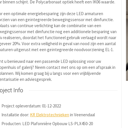
r binnen schijnt. De Polycarbonaat optiek heeft een IK06 waarde.
r een optimale energiebesparing zijn deze LED armaturen
orzien van een geïntegreerde bewegingssensor met dimfunctie.
plaats van continue verlichting kan de combinatie van een
wegingssensor met dimfunctie nog een additionele besparing van
 realiseren, doordat het functioneel gebruik verlaagd wordt naar
eveer 20%. Voor extra veiligheid in geval van nood zijn een aantal
maturen uitgerust met een geïntegreerde noodvoorziening EL-1.
nt u benieuwd naar een passende LED oplossing voor uw
ppenhuis of galerij? Neem contact met ons op om een afspraak in
plannen. Wij komen graag bij u langs voor een vrijblijvende
entarisatie en adviesgesprek.
oject Info
Project opleverdatum: 01-12-2022
Installatie door:
KR Elektrotechnieken
in Veenendaal
Producten: LED Plafonnière Opbouw LS-PLX450-20