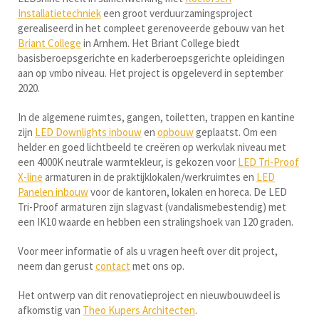
Installatietechniek
een groot verduurzamingsproject
gerealiseerd in het compleet gerenoveerde gebouw van het
Briant College
in Arnhem. Het Briant College biedt
basisberoepsgerichte en kaderberoepsgerichte opleidingen
aan op vmbo niveau. Het project is opgeleverd in september
2020.
In de algemene ruimtes, gangen, toiletten, trappen en kantine
zijn
LED Downlights inbouw
en
opbouw
geplaatst. Om een
helder en goed lichtbeeld te creëren op werkvlak niveau met
een 4000K neutrale warmtekleur, is gekozen voor
LED Tri-Proof
X-line
armaturen in de praktijklokalen/werkruimtes en
LED
Panelen inbouw
voor de kantoren, lokalen en horeca. De LED
Tri-Proof armaturen zijn slagvast (vandalismebestendig) met
een IK10 waarde en hebben een stralingshoek van 120 graden.
Voor meer informatie of als u vragen heeft over dit project,
neem dan gerust
contact
met ons op.
Het ontwerp van dit renovatieproject en nieuwbouwdeel is
afkomstig van
Theo Kupers Architecten
.